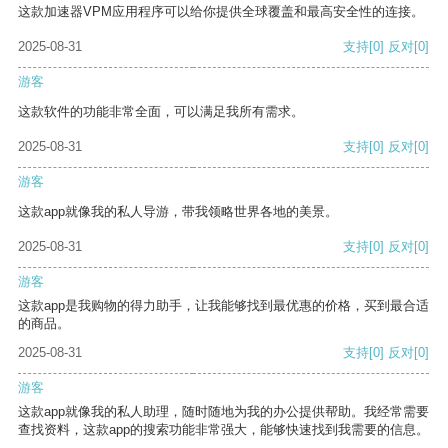
这款加速器VPM应用程序可以给你提供全球覆盖和最高安全性的连接。
2025-08-31
支持
[0]
反对
[0]
游客
这款软件的功能非常全面，可以满足我所有需求。
2025-08-31
支持
[0]
反对
[0]
游客
这款app就像我的私人导游，带我领略世界各地的美景。
2025-08-31
支持
[0]
反对
[0]
游客
这款app是我购物的得力助手，让我能够找到最优惠的价格，买到最合适
的商品。
2025-08-31
支持
[0]
反对
[0]
游客
这款app就像我的私人助理，随时随地为我的办公提供帮助。我经常需要
查找资料，这款app的搜索功能非常强大，能够快速找到我需要的信息。