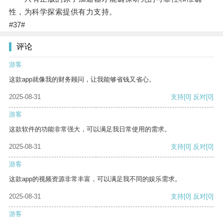
性，为科学探索提供有力支持。
#37#
评论
游客
这款app就像我的财务顾问，让我能够省钱又省心。
2025-08-31
支持
[0]
反对
[0]
游客
这款软件的功能非常强大，可以满足我日常使用的需求。
2025-08-31
支持
[0]
反对
[0]
游客
这款app的视频资源非常丰富，可以满足我不同的娱乐需求。
2025-08-31
支持
[0]
反对
[0]
游客