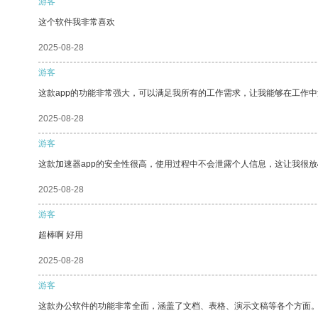
游客
这个软件我非常喜欢
2025-08-28
游客
这款app的功能非常强大，可以满足我所有的工作需求，让我能够在工作
2025-08-28
游客
这款加速器app的安全性很高，使用过程中不会泄露个人信息，这让我很
2025-08-28
游客
超棒啊 好用
2025-08-28
游客
这款办公软件的功能非常全面，涵盖了文档、表格、演示文稿等各个方面