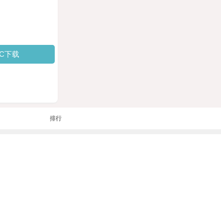
PC下载
排行