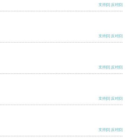
支持
[0]
反对
[0]
支持
[0]
反对
[0]
支持
[0]
反对
[0]
支持
[0]
反对
[0]
支持
[0]
反对
[0]