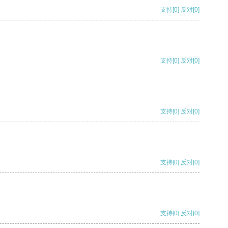
支持
[0]
反对
[0]
支持
[0]
反对
[0]
支持
[0]
反对
[0]
支持
[0]
反对
[0]
支持
[0]
反对
[0]