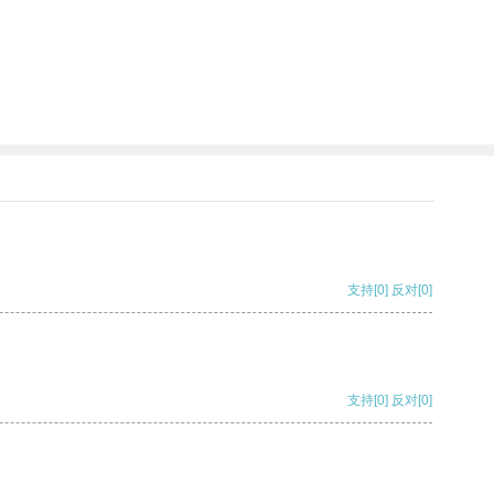
支持
[0]
反对
[0]
支持
[0]
反对
[0]