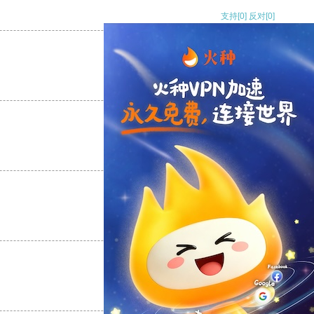
支持
[0]
反对
[0]
支持
[0]
反对
[0]
支持
[0]
反对
[0]
支持
[0]
反对
[0]
支持
[0]
反对
[0]