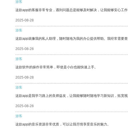
游客
这款app的客服非常专业，遇到问题总是能够及时解决，让我能够安心工作
2025-08-28
游客
这款app就像我的私人助理，随时随地为我的办公提供帮助。我经常需要查
2025-08-28
游客
这款软件的操作非常简单，即使是小白也能快速上手。
2025-08-28
游客
这款app是我学习路上的良师益友，让我能够随时随地学习新知识，拓宽视
2025-08-28
游客
这款app的音乐资源非常优质，可以让我尽情享受音乐的魅力。