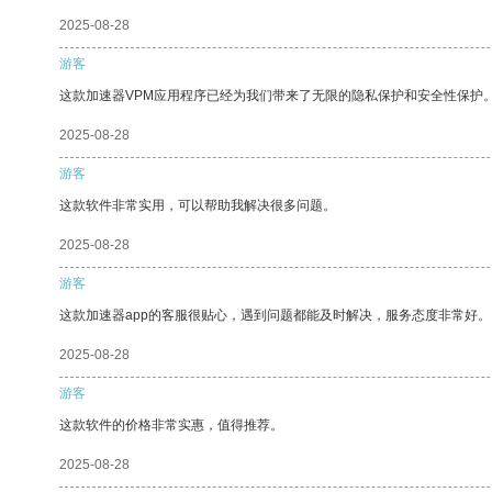
2025-08-28
游客
这款加速器VPM应用程序已经为我们带来了无限的隐私保护和安全性保护
2025-08-28
游客
这款软件非常实用，可以帮助我解决很多问题。
2025-08-28
游客
这款加速器app的客服很贴心，遇到问题都能及时解决，服务态度非常好。
2025-08-28
游客
这款软件的价格非常实惠，值得推荐。
2025-08-28