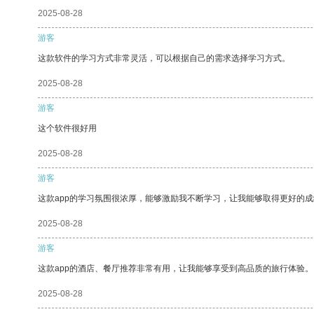
2025-08-28
游客
这款软件的学习方式非常灵活，可以根据自己的需求选择学习方式。
2025-08-28
游客
这个软件很好用
2025-08-28
游客
这款app的学习氛围很浓厚，能够激励我不断学习，让我能够取得更好的成
2025-08-28
游客
这款app的酒店、餐厅推荐非常有用，让我能够享受到高品质的旅行体验。
2025-08-28